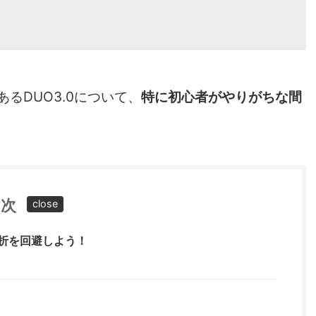
ある
DUO3.0について、
特に初心者がやりがちな間
目次
挫折を回避しよう！