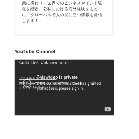
業に携わり、世界でのビジネスやインド駐
在を経験。公私における海外経験をもと
に、グローバルで人の役に立つ情報を発信
します！
YouTube Channel
動
Code 150: Unknown error.
画
プ
ファイルをダウンロード:
https://www.youtube.com/watch?v=uoC-
レ
z_IJVqY&t=2s&_=1
ー
ヤ
ー