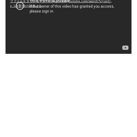
プ
ファイルをダウンロード: https://www.youtube.com/watch?v=uoC-
z_IJVqY&t=2s&_=1
レ
ー
ヤ
ー