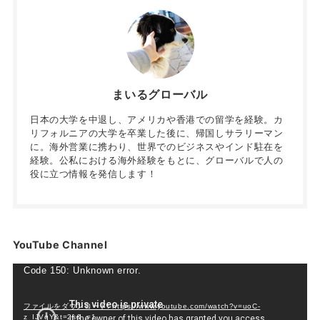
まいるグローバル
日本の大学を中退し、アメリカや香港での留学を経験。カ
リフォルニアの大学を卒業した後に、帰国しサラリーマン
に。海外営業に携わり、世界でのビジネスやインド駐在を
経験。公私における海外経験をもとに、グローバルで人の
役に立つ情報を発信します！
YouTube Channel
動
Code 150: Unknown error.
画
プ
ファイルをダウンロード: https://www.youtube.com/watch?v=uoC-
z_IJVqY&t=2s&_=1