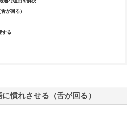
最適な理由を解説
（舌が回る）
理する
語に慣れさせる（舌が回る）