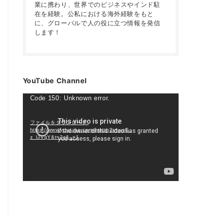
業に携わり、世界でのビジネスやインド駐
在を経験。公私における海外経験をもと
に、グローバルで人の役に立つ情報を発信
します！
YouTube Channel
動
Code 150: Unknown error.
画
プ
ファイルをダウンロード:
https://www.youtube.com/watch?v=uoC-
レ
z_IJVqY&t=2s&_=1
ー
ヤ
ー