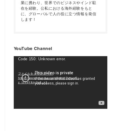
業に携わり、世界でのビジネスやインド駐
在を経験。公私における海外経験をもと
に、グローバルで人の役に立つ情報を発信
します！
YouTube Channel
動
Code 150: Unknown error.
画
プ
ファイルをダウンロード:
https://www.youtube.com/watch?v=uoC-
レ
z_IJVqY&t=2s&_=1
ー
ヤ
ー