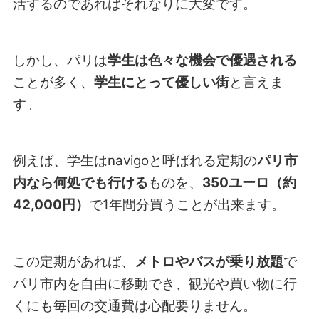
活するのであればそれなりに大変です。
しかし、パリは
学生は色々な機会で優遇される
ことが多く、
学生にとって優しい街
と言えま
す。
例えば、学生はnavigoと呼ばれる定期の
パリ市
内なら何処でも行ける
ものを、
350ユーロ（約
42,000円）
で1年間分買うことが出来ます。
この定期があれば、
メトロやバスが乗り放題
で
パリ市内を自由に移動でき、観光や買い物に行
くにも毎回の交通費は心配要りません。