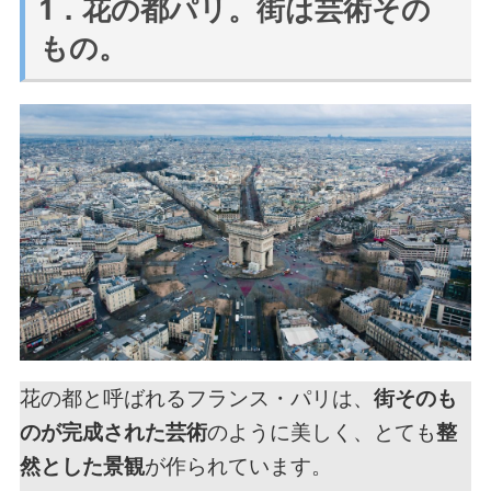
1．花の都パリ。街は芸術その
もの。
花の都と呼ばれるフランス・パリは、
街そのも
のが完成された芸術
のように美しく、とても
整
然とした景観
が作られています。